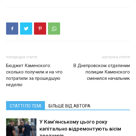
попередня стаття
наступна стаття
Бюджет Каменского:
В Днепровском отделении
сколько получили и на что
полиции Каменского
потратили за прошедшую
сменился начальник
неделю
СТАТТІ ПО ТЕМІ
БІЛЬШЕ ВІД АВТОРА
У Кам’янському цього року
капітально відремонтують вісім
тротуарів