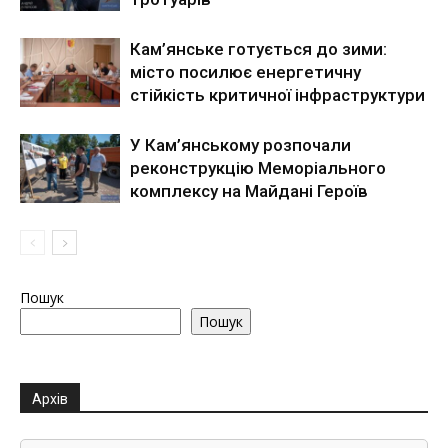
Кам’янське готується до зими:
місто посилює енергетичну
стійкість критичної інфраструктури
У Кам’янському розпочали
реконструкцію Меморіального
комплексу на Майдані Героїв
Пошук
Пошук
Архів