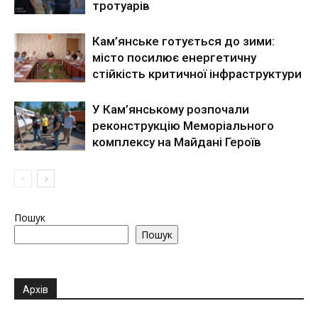
тротуарів
Кам’янське готується до зими:
місто посилює енергетичну
стійкість критичної інфраструктури
У Кам’янському розпочали
реконструкцію Меморіального
комплексу на Майдані Героїв
Пошук
Пошук
Архів