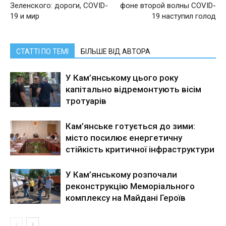
Зеленского: дороги, COVID-
фоне второй волны COVID-
19 и мир
19 наступил голод
СТАТТІ ПО ТЕМІ
БІЛЬШЕ ВІД АВТОРА
У Кам’янському цього року
капітально відремонтують вісім
тротуарів
Кам’янське готується до зими:
місто посилює енергетичну
стійкість критичної інфраструктури
У Кам’янському розпочали
реконструкцію Меморіального
комплексу на Майдані Героїв