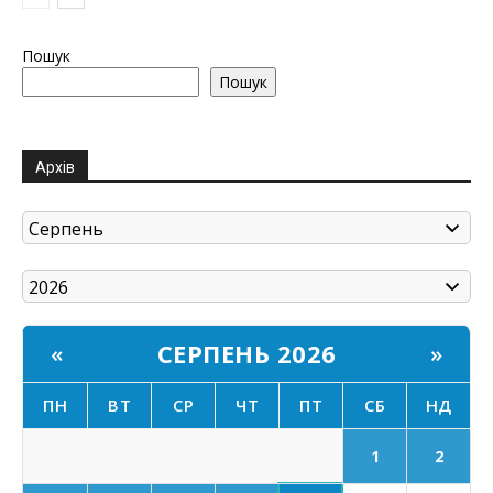
Пошук
Пошук
Архів
СЕРПЕНЬ 2026
«
»
ПН
ВТ
СР
ЧТ
ПТ
СБ
НД
1
2