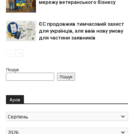
мережу ветеранського бізнесу
ЄС продовжив тимчасовий захист
для українців, але ввів нову умову
для частини заявників
Пошук
Пошук
Архів