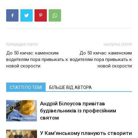
попередня стаття
наступна стаття
До 50 кмчас: каменским
До 50 кмчас: каменским
водителям пора привыкать к
водителям пора привыкать к
новой скорости
новой скорости
СТАТТІ ПО ТЕМІ
БІЛЬШЕ ВІД АВТОРА
Андрій Білоусов привітав
будівельників із професійним
святом
У Кам’янському планують створити