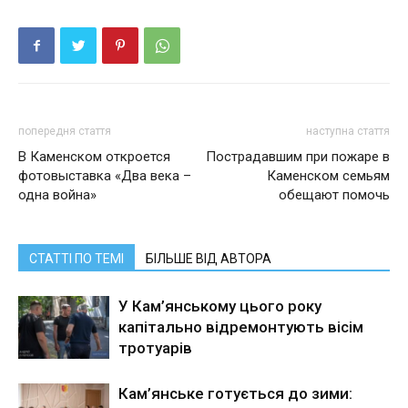
попередня стаття
наступна стаття
В Каменском откроется
Пострадавшим при пожаре в
фотовыставка «Два века –
Каменском семьям
одна война»
обещают помочь
СТАТТІ ПО ТЕМІ
БІЛЬШЕ ВІД АВТОРА
У Кам’янському цього року
капітально відремонтують вісім
тротуарів
Кам’янське готується до зими: