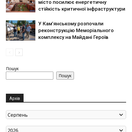
місто посилює енергетичну
стійкість критичної інфраструктури
У Кам’янському розпочали
реконструкцію Меморіального
комплексу на Майдані Героїв
Пошук
Пошук
Архів