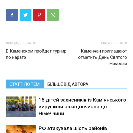
попередня стаття
наступна стаття
В Каменском пройдет турнир
Каменчан приглашают
по каратэ
отметить День Святого
Николая
СТАТТІ ПО ТЕМІ
БІЛЬШЕ ВІД АВТОРА
15 дітей захисників із Кам’янського
вирушили на відпочинок до
Німеччини
РФ атакувала шість районів