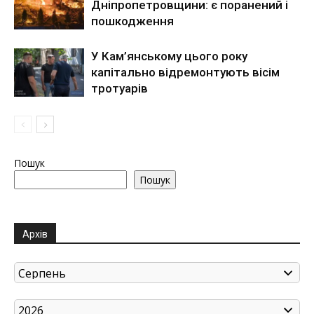
Дніпропетровщини: є поранений і
пошкодження
У Кам’янському цього року
капітально відремонтують вісім
тротуарів
Пошук
Пошук
Архів