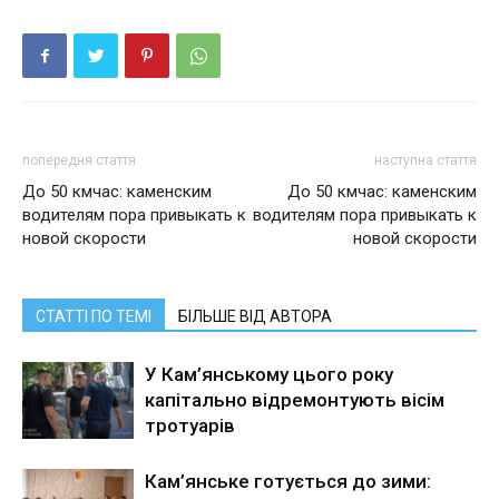
попередня стаття
наступна стаття
До 50 кмчас: каменским
До 50 кмчас: каменским
водителям пора привыкать к
водителям пора привыкать к
новой скорости
новой скорости
СТАТТІ ПО ТЕМІ
БІЛЬШЕ ВІД АВТОРА
У Кам’янському цього року
капітально відремонтують вісім
тротуарів
Кам’янське готується до зими: