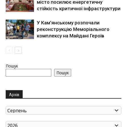
місто посилює енергетичну
стійкість критичної інфраструктури
У Кам’янському розпочали
реконструкцію Меморіального
комплексу на Майдані Героїв
Пошук
Пошук
Архів