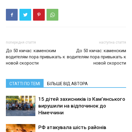
попередня стаття
наступна стаття
До 50 кмчас: каменским
До 50 кмчас: каменским
водителям пора привыкать к
водителям пора привыкать к
новой скорости
новой скорости
СТАТТІ ПО ТЕМІ
БІЛЬШЕ ВІД АВТОРА
15 дітей захисників із Кам’янського
вирушили на відпочинок до
Німеччини
РФ атакувала шість районів