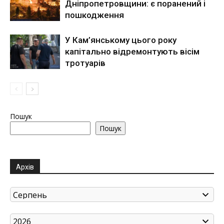
Дніпропетровщини: є поранений і
пошкодження
У Кам’янському цього року
капітально відремонтують вісім
тротуарів
Пошук
Пошук
Архів