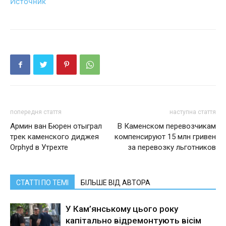
Источник
попередня стаття
наступна стаття
Армин ван Бюрен отыграл
В Каменском перевозчикам
трек каменского диджея
компенсируют 15 млн гривен
Orphyd в Утрехте
за перевозку льготников
СТАТТІ ПО ТЕМІ
БІЛЬШЕ ВІД АВТОРА
У Кам’янському цього року
капітально відремонтують вісім