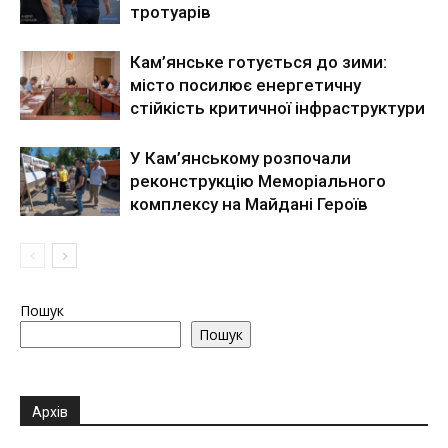
тротуарів
Кам’янське готується до зими:
місто посилює енергетичну
стійкість критичної інфраструктури
У Кам’янському розпочали
реконструкцію Меморіального
комплексу на Майдані Героїв
Пошук
Пошук
Архів