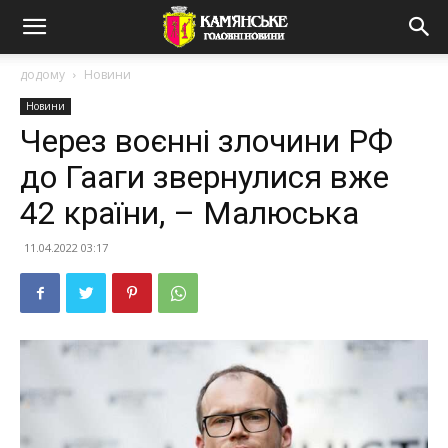
додому
Новини
Новини
Через воєнні злочини РФ
до Гааги звернулися вже
42 країни, – Малюська
11.04.2022 03:17