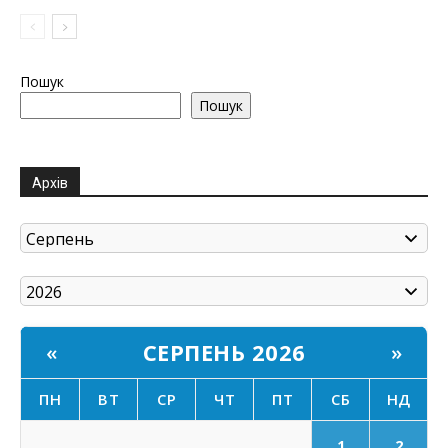
Пошук
Пошук
Архів
СЕРПЕНЬ 2026
«
»
ПН
ВТ
СР
ЧТ
ПТ
СБ
НД
1
2