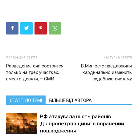
попередня стаття
наступна стаття
Разведение сил состоится
В Минюсте предложили
только на трёх участках,
кардинально изменить
вместо девяти, – СМИ
судебную систему
СТАТТІ ПО ТЕМІ
БІЛЬШЕ ВІД АВТОРА
РФ атакувала шість районів
Дніпропетровщини: є поранений і
пошкодження