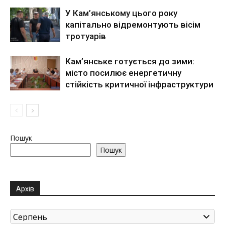
У Кам’янському цього року
капітально відремонтують вісім
тротуарів
Кам’янське готується до зими:
місто посилює енергетичну
стійкість критичної інфраструктури
Пошук
Пошук
Архів