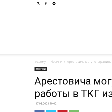
додому
Новини
Арестовича могут отстранить о
Новини
Арестовича мог
работы в ТКГ из
17.03.2021 10:02