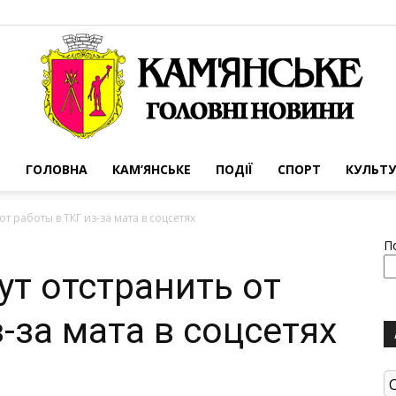
ГОЛОВНА
КАМ’ЯНСЬКЕ
ПОДІЇ
СПОРТ
КУЛЬТУ
Портал
т работы в ТКГ из-за мата в соцсетях
П
ут отстранить от
-за мата в соцсетях
міста