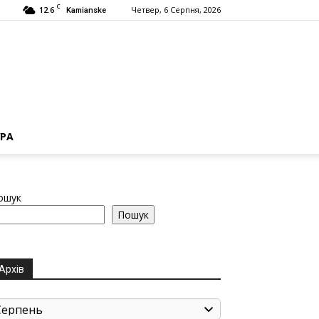
C
12.6
Четвер, 6 Серпня, 2026
Kamianske
РА
ошук
Пошук
Архів