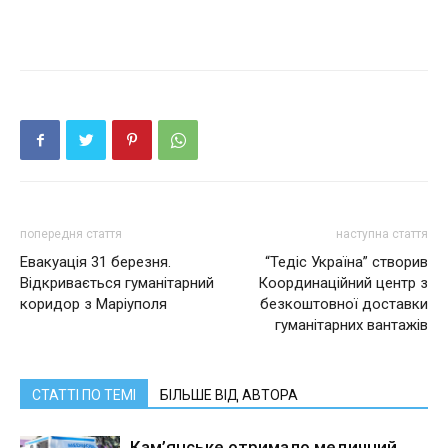
попередня стаття
наступна стаття
Евакуація 31 березня.
“Тедіс Україна” створив
Відкривається гуманітарний
Координаційний центр з
коридор з Маріуполя
безкоштовної доставки
гуманітарних вантажів
СТАТТІ ПО ТЕМІ
БІЛЬШЕ ВІД АВТОРА
Кам’янське отримало медичний