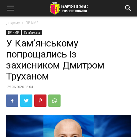
додому
ВР КМР
ВР КМР
Кам'янське
У Кам’янському
попрощались із
захисником Дмитром
Труханом
25.06.2026 18:04