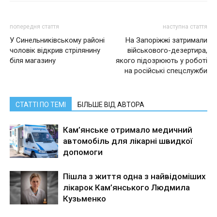
попередня стаття
наступна стаття
У Синельниківському районі
На Запоріжжі затримали
чоловік відкрив стрілянину
військового-дезертира,
біля магазину
якого підозрюють у роботі
на російські спецслужби
СТАТТІ ПО ТЕМІ
БІЛЬШЕ ВІД АВТОРА
Кам’янське отримало медичний
автомобіль для лікарні швидкої
допомоги
Пішла з життя одна з найвідоміших
лікарок Кам’янського Людмила
Кузьменко