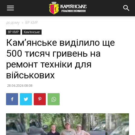
додому
ВР КМР
ВР КМР
Кам'янське
Кам’янське виділило ще
500 тисяч гривень на
ремонт техніки для
військових
28.06.2026 08:08