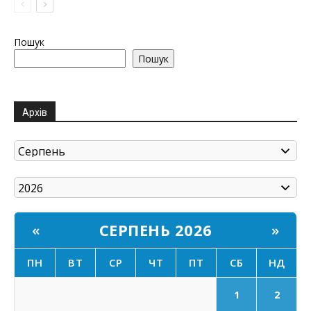
Пошук
Пошук
Архів
СЕРПЕНЬ 2026
«
»
ПН
ВТ
СР
ЧТ
ПТ
СБ
НД
1
2