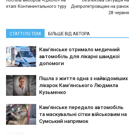
поспіль виборов «срібло» на
безпекова ситуація на
етапі Континентального туру
Дніпропетровщині на ранок
28 червня
СТАТТІ ПО ТЕМІ
БІЛЬШЕ ВІД АВТОРА
Кам’янське отримало медичний
автомобіль для лікарні швидкої
допомоги
Пішла з життя одна з найвідоміших
лікарок Кам’янського Людмила
Кузьменко
Кам’янське передало автомобіль
та маскувальні сітки військовим на
Сумський напрямок