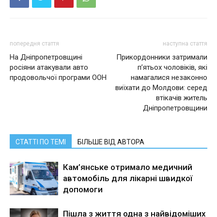
попередня стаття
наступна стаття
На Дніпропетровщині
Прикордонники затримали
росіяни атакували авто
п’ятьох чоловіків, які
продовольчої програми ООН
намагалися незаконно
виїхати до Молдови: серед
втікачів житель
Дніпропетровщини
СТАТТІ ПО ТЕМІ
БІЛЬШЕ ВІД АВТОРА
Кам’янське отримало медичний
автомобіль для лікарні швидкої
допомоги
Пішла з життя одна з найвідоміших