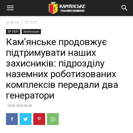
додому
ВР КМР
ВР КМР
Кам'янське
Камʼянське продовжує
підтримувати наших
захисників: підрозділу
наземних роботизованих
комплексів передали два
генератори
14.05.2026 09:49