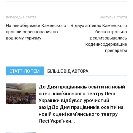
попередня стаття
наступна стаття
На левобережье Каменского
В двух аптеках Каменского
прошли соревнования по
бесконтрольно
водному туризму
реализовывались
кодеинсодержащие
препараты
СТАТТІ ПО ТЕМІ
БІЛЬШЕ ВІД АВТОРА
До Дня працівників освіти на новій
сцені камʼянського театру Лесі
Українки відбувся урочистий
західДо Дня працівників освіти на
новій сцені камʼянського театру
Лесі Українки...