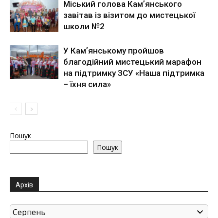
Міський голова Камʼянського
завітав із візитом до мистецької
школи №2
У Камʼянському пройшов
благодійний мистецький марафон
на підтримку ЗСУ «Наша підтримка
– їхня сила»
Пошук
Пошук
Архів