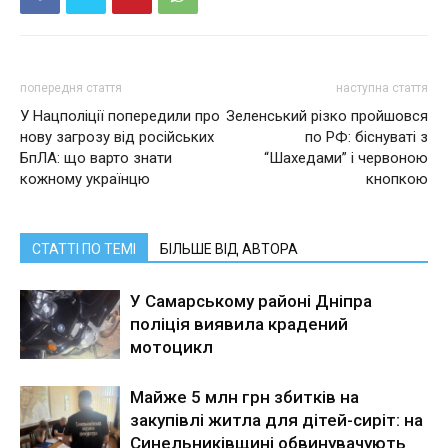
попередня стаття
наступна стаття
У Нацполіції попередили про
Зеленський різко пройшовся
нову загрозу від російських
по РФ: біснуваті з
БпЛА: що варто знати
“Шахедами” і червоною
кожному українцю
кнопкою
СТАТТІ ПО ТЕМІ
БІЛЬШЕ ВІД АВТОРА
У Самарському районі Дніпра
поліція виявила крадений
мотоцикл
Майже 5 млн грн збитків на
закупівлі житла для дітей-сиріт: на
Синельниківщині обвинувачують