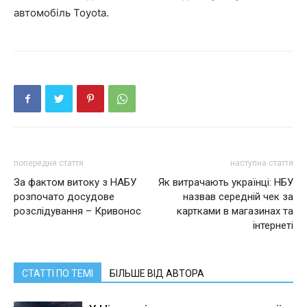
автомобіль Toyota.
попередня стаття
наступна стаття
За фактом витоку з НАБУ
Як витрачають українці: НБУ
розпочато досудове
назвав середній чек за
розслідування – Кривонос
картками в магазинах та
інтернеті
СТАТТІ ПО ТЕМІ
БІЛЬШЕ ВІД АВТОРА