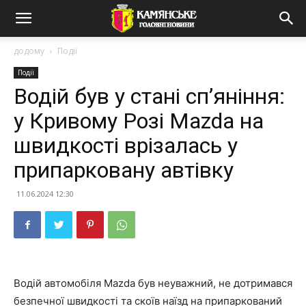
додому
Події
Події
Водій був у стані сп’яніння:
у Кривому Розі Mazda на
швидкості врізалась у
припарковану автівку
11.06.2024 12:30
Водій автомобіля Mazda був неуважний, не дотримався
безпечної швидкості та скоїв наїзд на припаркований