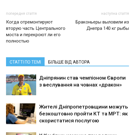
попередня стаття
наступна стаття
Когда отремонтируют
Браконьеры выловили из
вторую часть Центрального
Днепра 140 кг рыбы
моста и перекроют ли его
полностью
СТАТТІ ПО ТЕМІ
БІЛЬШЕ ВІД АВТОРА
Дніпрянин став чемпіоном Європи
з веслування на човнах «дракон»
Жителі Дніпропетровщини можуть
безкоштовно пройти КТ та МРТ: як
скористатися послугою