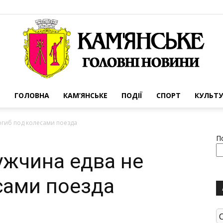
ГОЛОВНА
КАМ’ЯНСЬКЕ
ПОДІЇ
СПОРТ
КУЛЬТУ
Портал
огиб под колесами поезда
П
ужчина едва не
сами поезда
міста