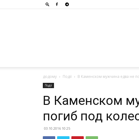
додому
Події
В Каменском мужчина едва не п
Події
В Каменском м
погиб под коле
03.10.2016 10:25