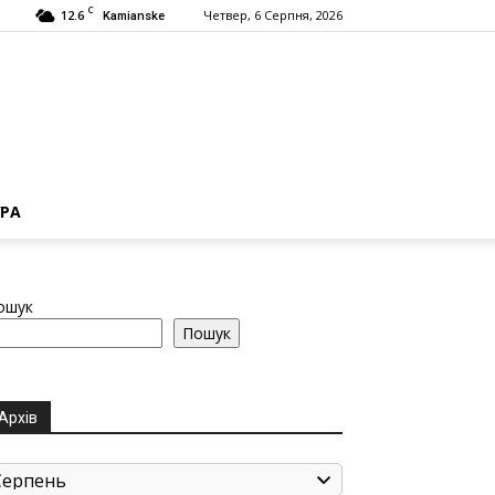
C
12.6
Четвер, 6 Серпня, 2026
Kamianske
РА
ошук
Пошук
Архів