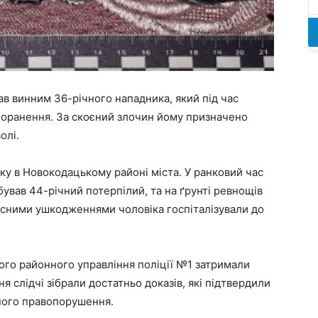
ав винним 36-річного нападника, який під час
поранення. За скоєний злочин йому призначено
олі.
ку в Новокодацькому районі міста. У ранковий час
ував 44-річний потерпілий, та на ґрунті ревнощів
есними ушкодженнями чоловіка госпіталізували до
кого районного управління поліції №1 затримали
я слідчі зібрали достатньо доказів, які підтвердили
ного правопорушення.