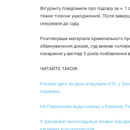
Фігуранту повідомили про підозру за ч. 1 
тяжке тілесне ушкодження). Після завер
скерували до суду.
Розглянувши матеріали кримінального пр
обвинувачення докази, суд визнав чолові
покарання у вигляді 5 років позбавлення в
ЧИТАЙТЕ ТАКОЖ:
Росіяни двічі за день атакували АЗС у За
поранені
;
На Південному водосховищі у Кривому Роз
У Запоріжжі експосадовця лікарні підозрюю
кисневих концентраторів
.