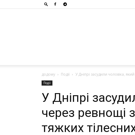
додому
Події
У Дніпрі засудили чоловіка, яки
Події
У Дніпрі засуди
через ревнощі 
тяжких тілесни