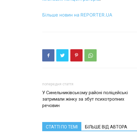
Більше новин на REPORTER.UA
попередня стаття
У Синельниківському районі поліцейські
затримали жінку за збут психотропних
речовин
СТАТТІ ПО ТЕМІ
БІЛЬШЕ ВІД АВТОРА