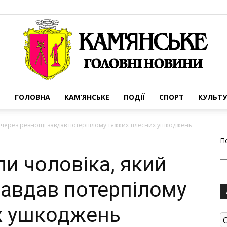
ГОЛОВНА
КАМ’ЯНСЬКЕ
ПОДІЇ
СПОРТ
КУЛЬТУ
Портал
й через ревнощі завдав потерпілому тяжких тілесних ушкоджень
П
ли чоловіка, який
завдав потерпілому
міста
х ушкоджень