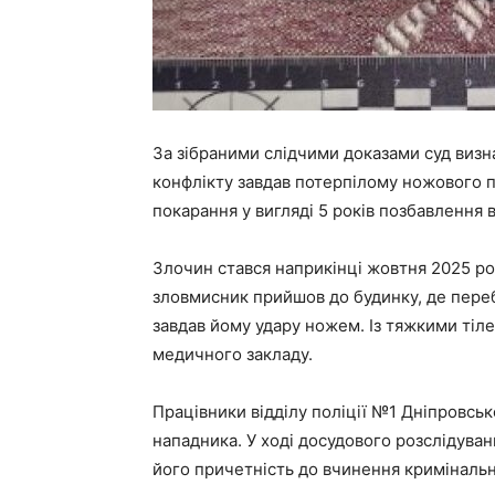
За зібраними слідчими доказами суд визн
конфлікту завдав потерпілому ножового 
покарання у вигляді 5 років позбавлення в
Злочин стався наприкінці жовтня 2025 ро
зловмисник прийшов до будинку, де переб
завдав йому удару ножем. Із тяжкими тіл
медичного закладу.
Працівники відділу поліції №1 Дніпровсь
нападника. У ході досудового розслідуванн
його причетність до вчинення криміналь