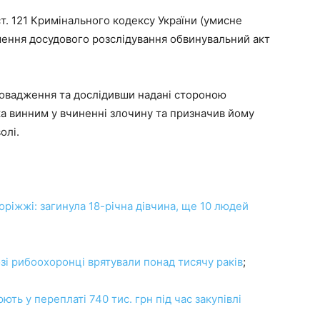
ст. 121 Кримінального кодексу України (умисне
шення досудового розслідування обвинувальний акт
овадження та дослідивши надані стороною
ка винним у вчиненні злочину та призначив йому
олі.
поріжжі: загинула 18-річна дівчина, ще 10 людей
і рибоохоронці врятували понад тисячу раків
;
ть у переплаті 740 тис. грн під час закупівлі