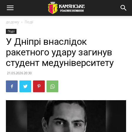
додому
Події
Події
У Дніпрі внаслідок
ракетного удару загинув
студент медуніверситету
21.05.2026 20:30