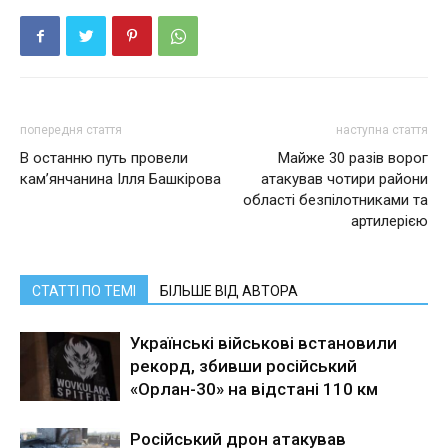
попередня стаття
наступна стаття
В останню путь провели
Майже 30 разів ворог
камʼянчанина Ілля Башкірова
атакував чотири райони
області безпілотниками та
артилерією
СТАТТІ ПО ТЕМІ
БІЛЬШЕ ВІД АВТОРА
Українські військові встановили
рекорд, збивши російський
«Орлан-30» на відстані 110 км
Російський дрон атакував