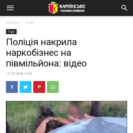
додому
Події
Події
Поліція накрила
наркобізнес на
півмільйона: відео
11.07.2019 11:03