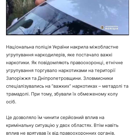
Національна поліція України накрила міжобластне
угрупування наркодилерів, яке постачало важкі
наркотики. Як повідомляють правоохоронці, етнічне
угрупування торгувало наркотиками на території
Запоріжжя та Дніпропетровщини. Зловмисники
спеціалізувались на “важких” наркотиках – метадолі та
трамадолі. При тому, збували їх обмеженому колу
осіб.
Це дозволяло їм чинити серйозний вплив на
кримінальну ситуацію у двох областях. Втім навіть
вплив не врятував їх від правоохоронних органів.