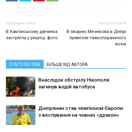
попередня стаття
наступна стаття
В Кам’янському дівчинка
В лікарню Мечнікова в Дніпрі
застрягла у решітці: фото
привезли тяжкопораненого
воїна
СТАТТІ ПО ТЕМІ
БІЛЬШЕ ВІД АВТОРА
Внаслідок обстрілу Нікополя
загинув водій автобуса
Дніпрянин став чемпіоном Європи
з веслування на човнах «дракон»