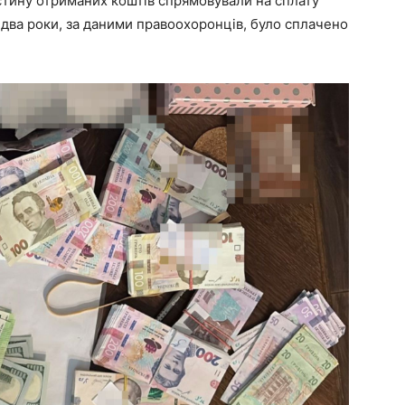
стину отриманих коштів спрямовували на сплату
 два роки, за даними правоохоронців, було сплачено