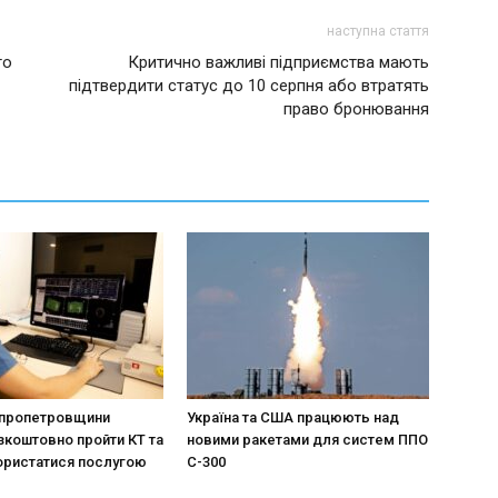
наступна стаття
го
Критично важливі підприємства мають
підтвердити статус до 10 серпня або втратять
право бронювання
іпропетровщини
Україна та США працюють над
коштовно пройти КТ та
новими ракетами для систем ППО
ористатися послугою
С-300