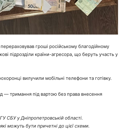
ад перераховував гроші російському благодійному
кові підрозділи країни-агресора, що беруть участь у
оохоронці вилучили мобільні телефони та готівку.
ід — тримання під вартою без права внесення
ГУ СБУ у Дніпропетровській області.
кі можуть бути причетні до цієї схеми.