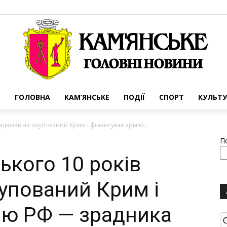
ГОЛОВНА
КАМ’ЯНСЬКЕ
ПОДІЇ
СПОРТ
КУЛЬТУ
Портал
рацював на окупований Крим і фінансував армію...
П
ського 10 років
упований Крим і
міста
ію РФ — зрадника