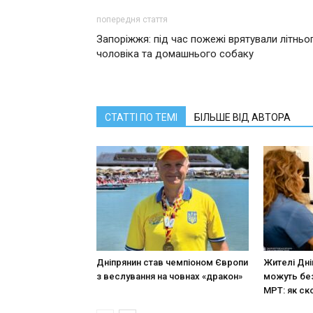
попередня стаття
Запоріжжя: під час пожежі врятували літньо
чоловіка та домашнього собаку
СТАТТІ ПО ТЕМІ
БІЛЬШЕ ВІД АВТОРА
Дніпрянин став чемпіоном Європи
Жителі Дн
з веслування на човнах «дракон»
можуть без
МРТ: як ск