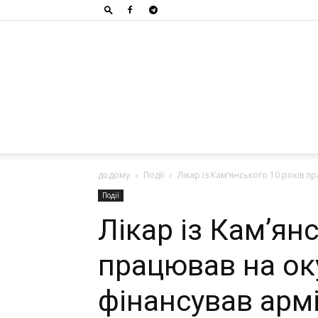
додому
Події
Лікар із Кам’янського 10 років п
Події
Лікар із Кам’ян
працював на ок
фінансував арм