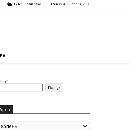
C
12.6
П’ятниця, 7 Серпня, 2026
Kamianske
РА
ошук
Пошук
Архів